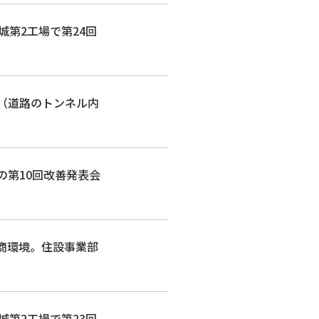
結城第2工場で第24回
止（道路のトンネル内
部の第10回改善発表会
、商環境。住設事業部
結城第2工場で第23回