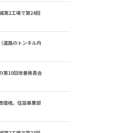
結城第2工場で第24回
止（道路のトンネル内
部の第10回改善発表会
、商環境。住設事業部
結城第2工場で第23回