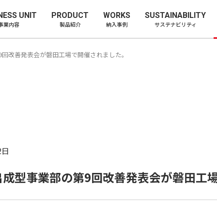
ー株式会社
NESS UNIT
PRODUCT
WORKS
SUSTAINABILITY
事業内容
製品紹介
納入事例
サステナビリティ
の第9回改善発表会が磐田工場で開催されました。
2日
 射出成型事業部の第9回改善発表会が磐田工