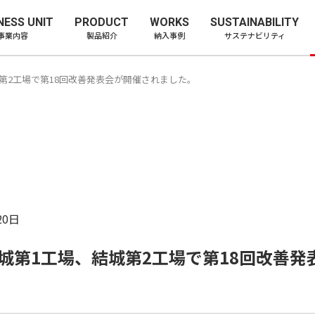
ー株式会社
NESS UNIT
PRODUCT
WORKS
SUSTAINABILITY
事業内容
製品紹介
納入事例
サステナビリティ
結城第2工場で第18回改善発表会が開催されました。
20日
 結城第1工場、結城第2工場で第18回改善