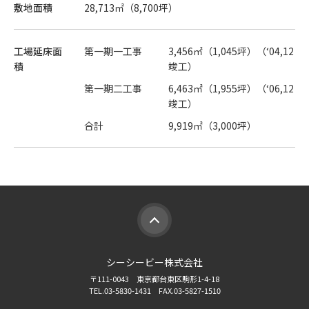
敷地面積
28,713㎡（8,700坪）
工場延床面
第一期一工事
3,456㎡（1,045坪）（‘04,12
積
竣工）
第一期二工事
6,463㎡（1,955坪）（‘06,12
竣工）
合計
9,919㎡（3,000坪）
シーシービー株式会社
〒111-0043 東京都台東区駒形1-4-18
TEL.03-5830-1431 FAX.03-5827-1510