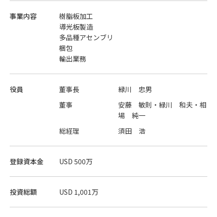
事業内容
樹脂板加工
導光板製造
多品種アセンブリ
梱包
輸出業務
役員
董事長
緑川 忠男
董事
安藤 敏則・緑川 和夫・相
場 純一
総経理
須田 浩
登録資本金
USD 500万
投資総額
USD 1,001万