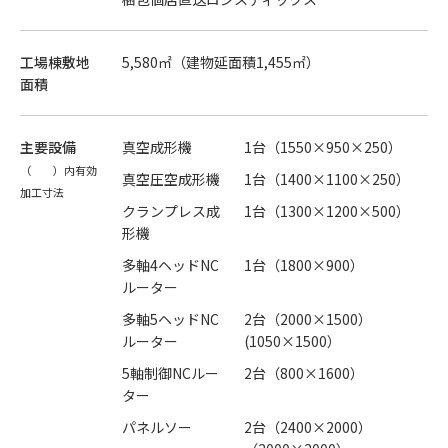
工場棟敷地
5,580㎡（建物延面積1,455㎡）
面積
主要設備
真空成形機
1台（1550×950×250）
（ ）内有効
真空圧空成形機
1台（1400×1100×250）
加工寸法
クランプレス成
1台（1300×1200×500）
形機
多軸4ヘッドNC
1台（1800×900）
ルーター
多軸5ヘッドNC
2台（2000×1500）
ルーター
(1050×1500）
5軸制御NCルー
2台（800×1600）
ター
パネルソー
2台（2400×2000）